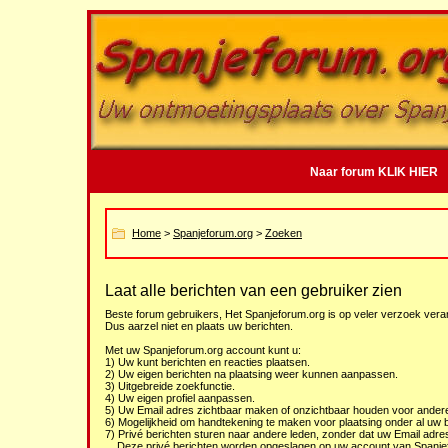
Naar forum KLIK HIER
Home
>
Spanjeforum.org
>
Zoeken
Laat alle berichten van een gebruiker zien
Beste forum gebruikers, Het Spanjeforum.org is op veler verzoek veran
Dus aarzel niet en plaats uw berichten.
Met uw Spanjeforum.org account kunt u:
1) Uw kunt berichten en reacties plaatsen.
2) Uw eigen berichten na plaatsing weer kunnen aanpassen.
3) Uitgebreide zoekfunctie.
4) Uw eigen profiel aanpassen.
5) Uw Email adres zichtbaar maken of onzichtbaar houden voor andere
6) Mogelijkheid om handtekening te maken voor plaatsing onder al uw b
7) Privé berichten sturen naar andere leden, zonder dat uw Email adre
Deze privé berichten worden opgeslagen op uw account van Spanje