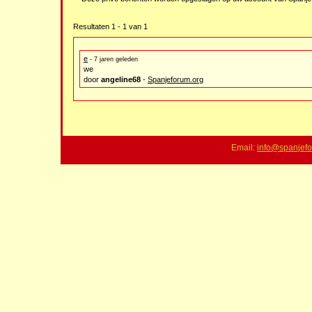
Resultaten 1 - 1 van 1
e
- 7 jaren geleden
we
door
angeline68
-
Spanjeforum.org
Email:
info@spanjefo