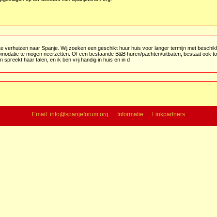
 te verhuizen naar Spanje. Wij zoeken een geschikt huur huis voor langer termijn met besch
omodatie te mogen neerzetten. Of een bestaande B&B huren/pachten/uitbaten, bestaat ook to
n spreekt haar talen, en ik ben vrij handig in huis en in d
Email:
info@spanjeforum.org
Informatie
Linkpartners