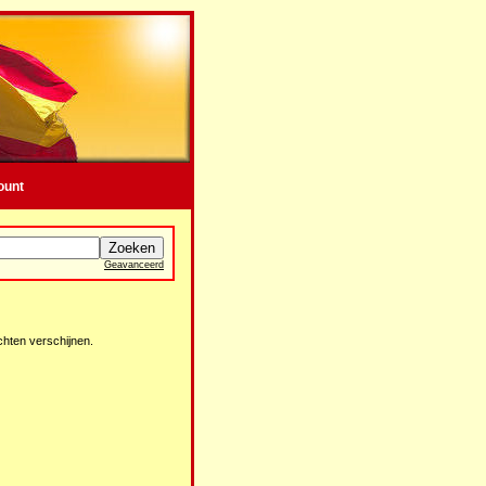
ount
Geavanceerd
chten verschijnen.