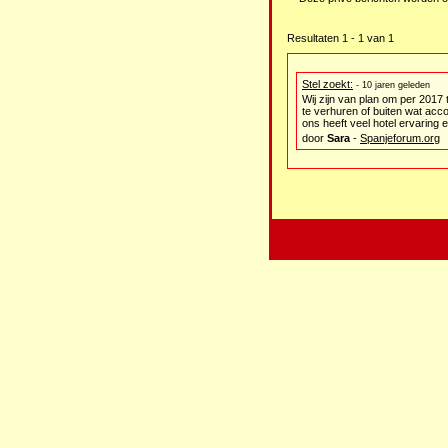
Resultaten 1 - 1 van 1
Stel zoekt:
- 10 jaren geleden
Wij zijn van plan om per 2017
te verhuren of buiten wat acc
ons heeft veel hotel ervaring e
door
Sara
-
Spanjeforum.org