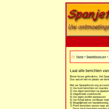
Home
>
Spanjeforum.org
>
Laat alle berichten va
Beste forum gebruikers, Het Span
Dus aarzel niet en plaats uw beri
Met uw Spanjeforum.org account 
1) Uw kunt berichten en reacties
2) Uw eigen berichten na plaats
3) Uitgebreide zoekfunctie.
4) Uw eigen profiel aanpassen.
5) Uw Email adres zichtbaar mak
6) Mogelijkheid om handtekening 
7) Privé berichten sturen naar a
Deze privé berichten worden o