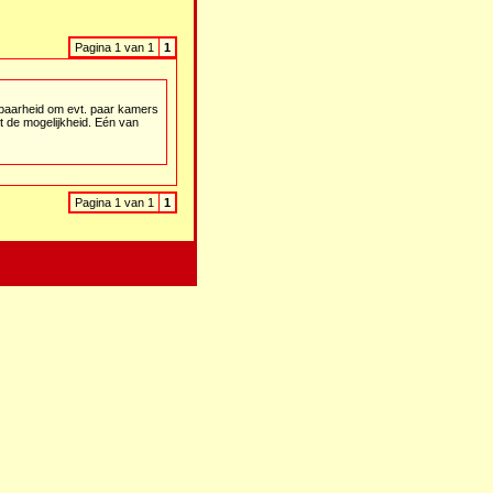
Pagina 1 van 1
1
ikbaarheid om evt. paar kamers
t de mogelijkheid. Eén van
Pagina 1 van 1
1