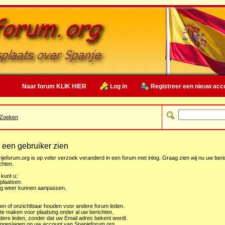
Naar forum KLIK HIER
Log in
Registreer een nieuw acc
Zoeken
n een gebruiker zien
jeforum.org is op veler verzoek veranderd in een forum met inlog. Graag zien wij nu uw beri
chten.
kunt u:
 plaatsen.
ing weer kunnen aanpassen.
en of onzichtbaar houden voor andere forum leden.
te maken voor plaatsing onder al uw berichten.
ndere leden, zonder dat uw Email adres bekent wordt.
pgeslagen op uw account van Spanjeforum.org.