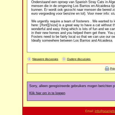
Onderstaand een oproep van Spanish Stray Cats in Algec
mensen die in de omgeving Los Barrios en Alcaidesa tijd
kunnen. Er wordt ook gezocht naar mensen die bereid zi
euro vergoeding voor benzine en tol). Voor meer info: st
We urgently require a team of fosterers . We wanted to l
here: [/font][/size] is a great way to have a cat without
wonderful and easy thing which is lots of fun and we ca
in their new homes and you helped them get there. You g
Fosters need to be fairly local so that we can use our own
Ideally somewhere between Los Barrios and Alcaidesa.
Nieuwere discussies
Oudere discussies
Pri
Sorry, alleen geregistreerde gebruikers mogen berichten pl
Klik hier om in te loggen
Email:
info@spanjefo