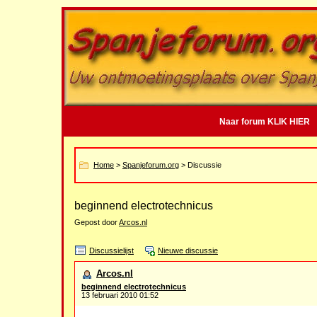
Naar forum KLIK HIER
Home
>
Spanjeforum.org
> Discussie
beginnend electrotechnicus
Gepost door
Arcos.nl
Discussielijst
Nieuwe discussie
Arcos.nl
beginnend electrotechnicus
13 februari 2010 01:52