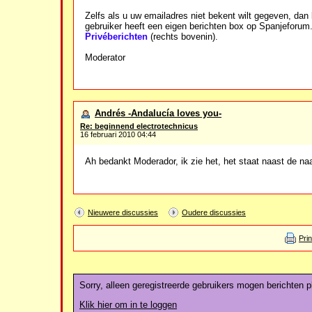
Zelfs als u uw emailadres niet bekent wilt gegeven, dan 
gebruiker heeft een eigen berichten box op Spanjeforum
Privéberichten
(rechts bovenin).
Moderator
Andrés -Andalucía loves you-
Re: beginnend electrotechnicus
16 februari 2010 04:44
Ah bedankt Moderador, ik zie het, het staat naast de n
Nieuwere discussies
Oudere discussies
Pri
Sorry, alleen geregistreerde gebruikers mogen berichten pl
Klik hier om in te loggen