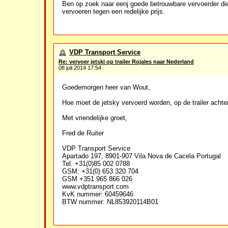
Ben op zoek naar eenj goede betrouwbare vervoerder die 
vervoeren tegen een redelijke prijs.
VDP Transport Service
Re: vervoer jetski op trailer Rojales naar Nederland
08 juli 2014 17:54
Goedemorgen heer van Wout,
Hoe moet de jetsky vervoerd worden, op de trailer achter 
Met vriendelijke groet,
Fred de Ruiter
VDP Transport Service
Apartado 197, 8901-907 Vila Nova de Cacela Portugal
Tel. +31(0)85 002 0788
GSM: +31(0) 653 320 704
GSM +351 965 866 026
www.vdptransport.com
KvK nummer: 60459646
BTW nummer: NL853920114B01