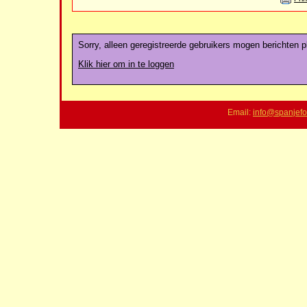
Sorry, alleen geregistreerde gebruikers mogen berichten pl
Klik hier om in te loggen
Email:
info@spanjefo