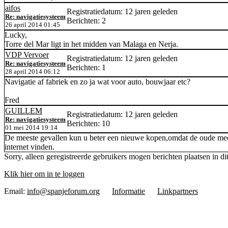
aifos
Registratiedatum: 12 jaren geleden
Re: navigatiesysteem
Berichten: 2
26 april 2014 01:45
Lucky,
Torre del Mar ligt in het midden van Malaga en Nerja.
VDP Vervoer
Registratiedatum: 12 jaren geleden
Re: navigatiesysteem
Berichten: 1
28 april 2014 06:12
Navigatie af fabriek en zo ja wat voor auto, bouwjaar etc?
Fred
GUILLEM
Registratiedatum: 12 jaren geleden
Re: navigatiesysteem
Berichten: 10
01 mei 2014 19:14
De meeste gevallen kun u beter een nieuwe kopen,omdat de oude meest
internet vinden.
Sorry, alleen geregistreerde gebruikers mogen berichten plaatsen in di
Klik hier om in te loggen
Email:
info@spanjeforum.org
Informatie
Linkpartners