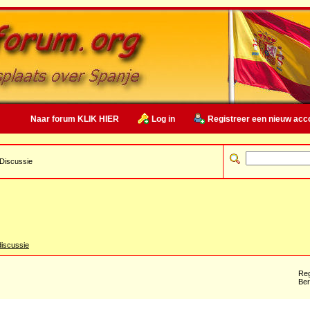
Naar forum KLIK HIER
Log in
Registreer een nieuw acc
Discussie
iscussie
Reg
Ber