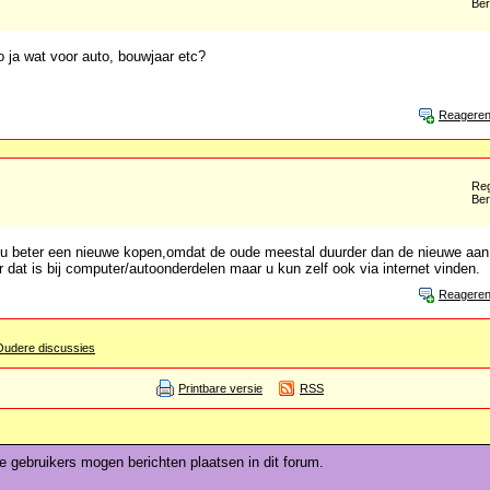
Ber
o ja wat voor auto, bouwjaar etc?
Reagere
Reg
Ber
u beter een nieuwe kopen,omdat de oude meestal duurder dan de nieuwe aan
r dat is bij computer/autoonderdelen maar u kun zelf ook via internet vinden.
Reagere
Oudere discussies
Printbare versie
RSS
de gebruikers mogen berichten plaatsen in dit forum.