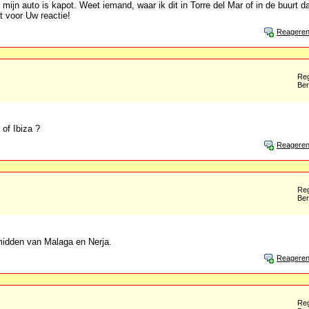
mijn auto is kapot. Weet iemand, waar ik dit in Torre del Mar of in de buurt d
t voor Uw reactie!
Reagere
Reg
Ber
 of Ibiza ?
Reagere
Reg
Ber
t midden van Malaga en Nerja.
Reagere
Reg