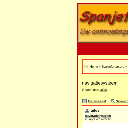
Home
>
Spanjeforum.org
> 
navigatiesysteem
Gepost door
aifos
Discussielijst
Nieuwe d
aifos
navigatiesysteem
25 april 2014 05:18