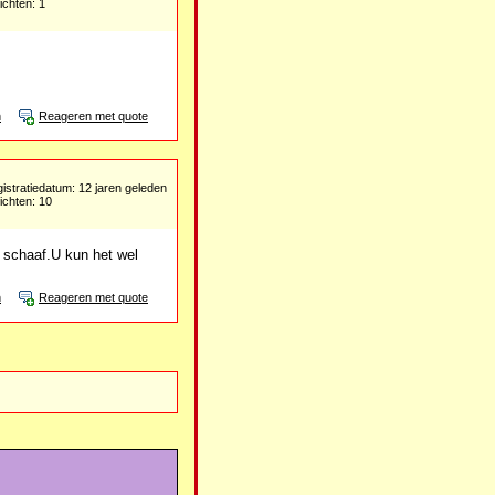
ichten: 1
n
Reageren met quote
istratiedatum: 12 jaren geleden
ichten: 10
 schaaf.U kun het wel
n
Reageren met quote