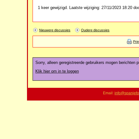
1 keer gewijzigd. Laatste wijziging: 27/11/2023 18:20 doo
Nieuwere discussies
Oudere discussies
Pri
Sorry, alleen geregistreerde gebruikers mogen berichten pl
Klik hier om in te loggen
Email:
info@spanjefo