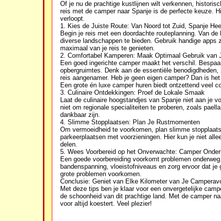
Of je nu de prachtige kustlijnen wilt verkennen, histori
reis met de camper naar Spanje is de perfecte keuze. Hi
verloopt.
1. Kies de Juiste Route: Van Noord tot Zuid, Spanje Hee
Begin je reis met een doordachte routeplanning. Van de
diverse landschappen te bieden. Gebruik handige apps 
maximaal van je reis te genieten.
2. Comfortabel Kamperen: Maak Optimaal Gebruik van 
Een goed ingerichte camper maakt het verschil. Bespaa
opbergruimtes. Denk aan de essentiële benodigdheden,
reis aangenamer. Heb je geen eigen camper? Dan is he
Een grote én luxe camper huren biedt ontzettend veel co
3. Culinaire Ontdekkingen: Proef de Lokale Smaak
Laat de culinaire hoogstandjes van Spanje niet aan je v
niet om regionale specialiteiten te proberen, zoals paell
dankbaar zijn.
4. Slimme Stopplaatsen: Plan Je Rustmomenten
Om vermoeidheid te voorkomen, plan slimme stopplaatse
parkeerplaatsen met voorzieningen. Hier kun je niet al
delen.
5. Wees Voorbereid op het Onverwachte: Camper Onde
Een goede voorbereiding voorkomt problemen onderweg.
bandenspanning, vloeistofniveaus en zorg ervoor dat je 
grote problemen voorkomen.
Conclusie: Geniet van Elke Kilometer van Je Camperav
Met deze tips ben je klaar voor een onvergetelijke camp
de schoonheid van dit prachtige land. Met de camper naar
voor altijd koestert. Veel plezier!