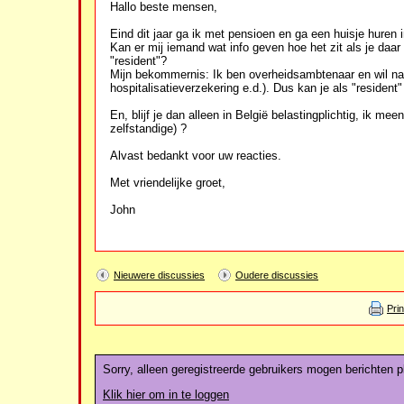
Hallo beste mensen,
Eind dit jaar ga ik met pensioen en ga een huisje huren 
Kan er mij iemand wat info geven hoe het zit als je daar 
"resident"?
Mijn bekommernis: Ik ben overheidsambtenaar en wil name
hospitalisatieverzekering e.d.). Dus kan je als "resident
En, blijf je dan alleen in België belastingplichtig, ik 
zelfstandige) ?
Alvast bedankt voor uw reacties.
Met vriendelijke groet,
John
Nieuwere discussies
Oudere discussies
Pri
Sorry, alleen geregistreerde gebruikers mogen berichten pl
Klik hier om in te loggen