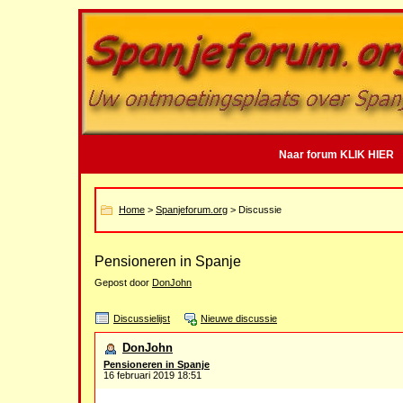
Naar forum KLIK HIER
Home
>
Spanjeforum.org
> Discussie
Pensioneren in Spanje
Gepost door
DonJohn
Discussielijst
Nieuwe discussie
DonJohn
Pensioneren in Spanje
16 februari 2019 18:51