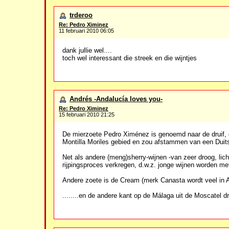
trderoo
Re: Pedro Ximinez
11 februari 2010 06:05
dank jullie wel....
toch wel interessant die streek en die wijntjes
Andrés -Andalucía loves you-
Re: Pedro Ximinez
15 februari 2010 21:25
De mierzoete Pedro Ximénez is genoemd naar de druif, d
Montilla Moriles gebied en zou afstammen van een Duits
Net als andere (meng)sherry-wijnen -van zeer droog, lic
rijpingsproces verkregen, d.w.z. jonge wijnen worden m
Andere zoete is de Cream (merk Canasta wordt veel in 
........en de andere kant op de Málaga uit de Moscatel dr