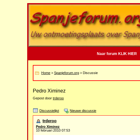
Naar forum KLIK HIER
Home
>
Spanjeforum.org
> Discussie
Pedro Ximinez
Gepost door
trderoo
Discussielijst
Nieuwe discussie
trderoo
Pedro Ximinez
10 februari 2010 07:53