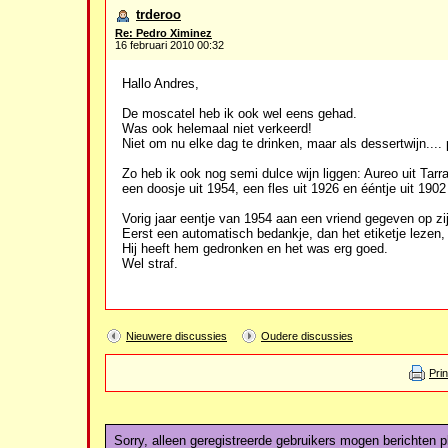
trderoo
Re: Pedro Ximinez
16 februari 2010 00:32
Hallo Andres,
De moscatel heb ik ook wel eens gehad.
Was ook helemaal niet verkeerd!
Niet om nu elke dag te drinken, maar als dessertwijn.... 
Zo heb ik ook nog semi dulce wijn liggen: Aureo uit Tarr
een doosje uit 1954, een fles uit 1926 en ééntje uit 1902 
Vorig jaar eentje van 1954 aan een vriend gegeven op zi
Eerst een automatisch bedankje, dan het etiketje lezen, g
Hij heeft hem gedronken en het was erg goed.
Wel straf.
Nieuwere discussies
Oudere discussies
Pri
Sorry, alleen geregistreerde gebruikers mogen berichten pl