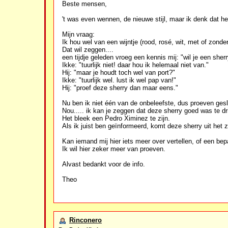
Beste mensen,
't was even wennen, de nieuwe stijl, maar ik denk dat het 
Mijn vraag:
Ik hou wel van een wijntje (rood, rosé, wit, met of zonder
Dat wil zeggen....
een tijdje geleden vroeg een kennis mij: "wil je een sher
Ikke: "tuurlijk niet! daar hou ik helemaal niet van."
Hij: "maar je houdt toch wel van port?"
Ikke: "tuurlijk wel. lust ik wel pap van!"
Hij: "proef deze sherry dan maar eens."
Nu ben ik niet één van de onbeleefste, dus proeven ges
Nou..... ik kan je zeggen dat deze sherry goed was te dr
Het bleek een Pedro Ximinez te zijn.
Als ik juist ben geïnformeerd, komt deze sherry uit het 
Kan iemand mij hier iets meer over vertellen, of een b
Ik wil hier zeker meer van proeven.
Alvast bedankt voor de info.
Theo
Rinconero