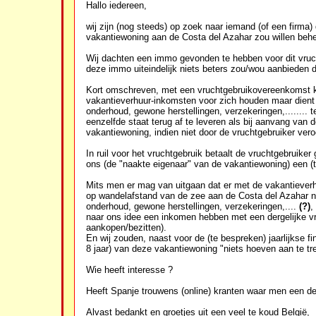
Hallo iedereen,
wij zijn (nog steeds) op zoek naar iemand (of een firma
vakantiewoning aan de Costa del Azahar zou willen behe
Wij dachten een immo gevonden te hebben voor dit vruch
deze immo uiteindelijk niets beters zou/wou aanbieden 
Kort omschreven, met een vruchtgebruikovereenkomst k
vakantieverhuur-inkomsten voor zich houden maar dient de
onderhoud, gewone herstellingen, verzekeringen,........ t
eenzelfde staat terug af te leveren als bij aanvang van
vakantiewoning, indien niet door de vruchtgebruiker vero
In ruil voor het vruchtgebruik betaalt de vruchtgebruike
ons (de "naakte eigenaar" van de vakantiewoning) een (t
Mits men er mag van uitgaan dat er met de vakantieve
op wandelafstand van de zee aan de Costa del Azahar nog 
onderhoud, gewone herstellingen, verzekeringen,....
(?)
,
naar ons idee een inkomen hebben met een dergelijke v
aankopen/bezitten).
En wij zouden, naast voor de (te bespreken) jaarlijkse f
8 jaar) van deze vakantiewoning "niets hoeven aan te tr
Wie heeft interesse ?
Heeft Spanje trouwens (online) kranten waar men een der
Alvast bedankt en groetjes uit een veel te koud België,