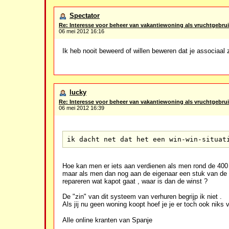
Spectator
Re: Interesse voor beheer van vakantiewoning als vruchtgebrui
06 mei 2012 16:16
Ik heb nooit beweerd of willen beweren dat je associaal z
lucky
Re: Interesse voor beheer van vakantiewoning als vruchtgebrui
06 mei 2012 16:39
ik dacht net dat het een win-win-situat
Hoe kan men er iets aan verdienen als men rond de 400 
maar als men dan nog aan de eigenaar een stuk van de
repareren wat kapot gaat , waar is dan de winst ?
De "zin" van dit systeem van verhuren begrijp ik niet .
Als jij nu geen woning koopt hoef je je er toch ook niks
Alle online kranten van Spanje