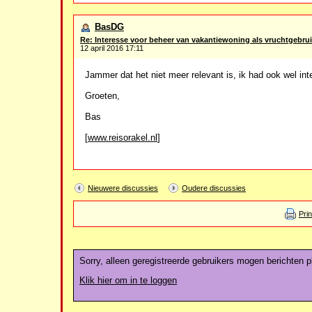
BasDG
Re: Interesse voor beheer van vakantiewoning als vruchtgebrui
12 april 2016 17:11
Jammer dat het niet meer relevant is, ik had ook wel int
Groeten,
Bas
[
www.reisorakel.nl
]
Nieuwere discussies
Oudere discussies
Pri
Sorry, alleen geregistreerde gebruikers mogen berichten pl
Klik hier om in te loggen