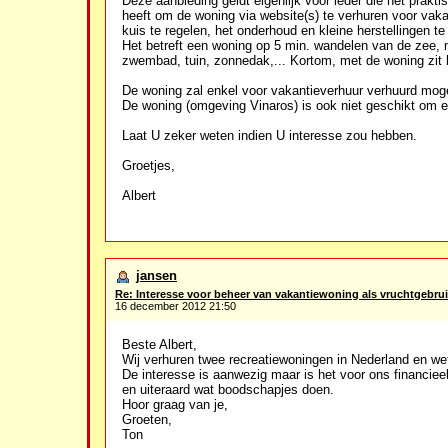
Deze aanbieding geldt eigenlijk voor ieder die het prak
heeft om de woning via website(s) te verhuren voor vaka
kuis te regelen, het onderhoud en kleine herstellingen te r
Het betreft een woning op 5 min. wandelen van de zee,
zwembad, tuin, zonnedak,... Kortom, met de woning zit 
De woning zal enkel voor vakantieverhuur verhuurd moge
De woning (omgeving Vinaros) is ook niet geschikt om er
Laat U zeker weten indien U interesse zou hebben.
Groetjes,
Albert
jansen
Re: Interesse voor beheer van vakantiewoning als vruchtgebrui
16 december 2012 21:50
Beste Albert,
Wij verhuren twee recreatiewoningen in Nederland en we
De interesse is aanwezig maar is het voor ons financiee
en uiteraard wat boodschapjes doen.
Hoor graag van je,
Groeten,
Ton