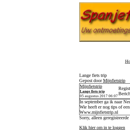
H
Lange fiets trip
Gepost door
Mijnfietstrip
Mijnfietstrip
Regist
Lange fiets trip
Berich
05 augustus 2017 06:07
In september ga ik naar Ned
Wie heeft er nog tips of een
Www.mijnfietstrip.nl
Sorry, alleen geregistreerde
Klik hier om in te loggen