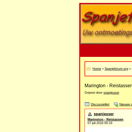
Home
>
Spanjeforum.org
> 
Marington - Reistasse
Gepost door
spanjeuser
Discussielijst
Nieuwe d
spanjeuser
Marington - Reistassen
07 juli 2016 00:19