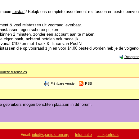
n mooie
reistas
? Bekijk ons complete assortiment reistassen en bestel eenvoud
iment & veel
reistassen
uit voorraad leverbaar.
 reistassen tegen scherpe prijzen.
 binnen 2 minuten, zonder een account aan te maken.
 je eigen bank, achteraf betalen ook mogelijk.
g vanaf €100 en met Track & Trace van PostNL.
eistassen die op voorraad zijn en voor 14.00 besteld worden heb je de volgend
Reagere
Oudere discussies
Printbare versie
RSS
de gebruikers mogen berichten plaatsen in dit forum.
Email:
info@spanjeforum.org
Informatie
Linkpartners