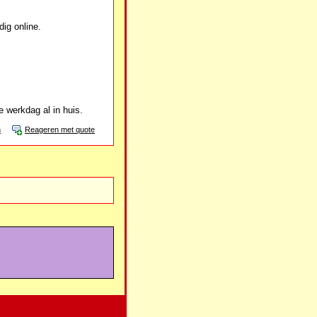
ig online.
e werkdag al in huis.
n
Reageren met quote