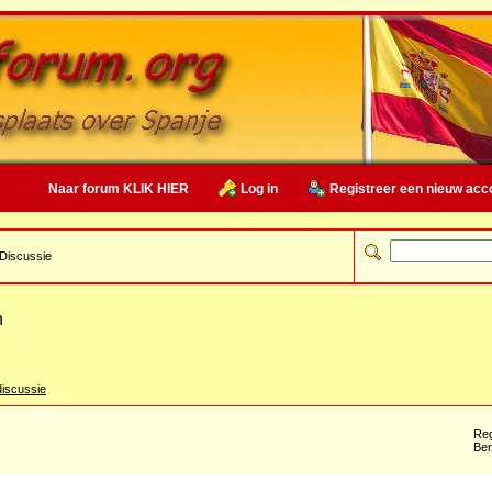
Naar forum KLIK HIER
Log in
Registreer een nieuw acc
Discussie
n
iscussie
Reg
Ber