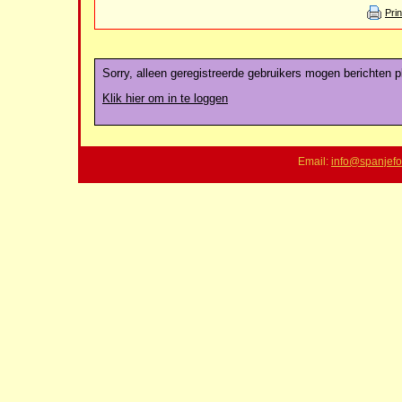
Pri
Sorry, alleen geregistreerde gebruikers mogen berichten pl
Klik hier om in te loggen
Email:
info@spanjefo