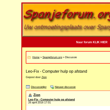
Naar forum KLIK HIER
Home
>
Spanjeforum.org
> Discussie
Leo-Fix - Computer hulp op afstand
Gepost door
Zion
Discussielijst
Nieuwe discussie
Zion
Leo-Fix - Computer hulp op afstand
26 april 2016 17:01