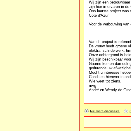
Wij zijn een betrouwbaar
zijn hier in ervaren in de
Ons laatste project was
Cote d'Azur
Voor de verbouwing van 
Van dit project is referen
De vrouw heeft groene vi
elektra, schilderwerk, ti
Onze achtergrond is beid
Wij zijn beschikbaar voor
Gaarne komen dan ook gra
gedurende uw afwezighei
Mocht u interesse hebben
Condities hierover in ond
Wie weet tot ziens.
mvg
André en Wendy de Groo
Nieuwere discussies