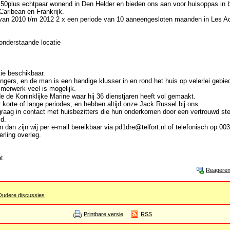
 50plus echtpaar wonend in Den Helder en bieden ons aan voor huisoppas in b
 Caribean en Frankrijk.
 van 2010 t/m 2012 2 x een periode van 10 aaneengesloten maanden in Les Adr
onderstaande locatie
tie beschikbaar.
ngers, en de man is een handige klusser in en rond het huis op velerlei geb
mmerwerk veel is mogelijk.
e de Koninklijke Marine waar hij 36 dienstjaren heeft vol gemaakt.
 korte of lange periodes, en hebben altijd onze Jack Russel bij ons.
ag in contact met huisbezitters die hun onderkomen door een vertrouwd stel
d.
 dan zijn wij per e-mail bereikbaar via pd1dre@telfort.nl of telefonisch op 0
erling overleg.
t.
Reagere
Oudere discussies
Printbare versie
RSS