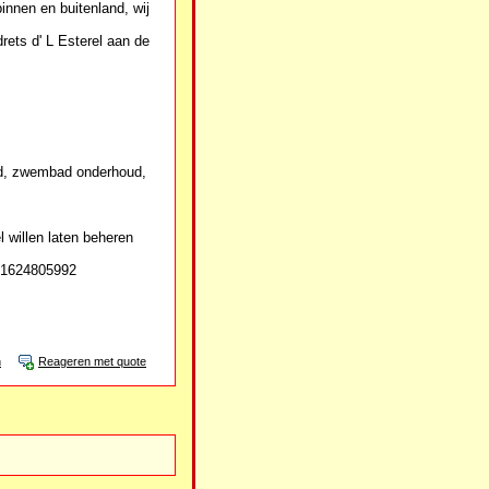
innen en buitenland, wij
ets d' L Esterel aan de
ied, zwembad onderhoud,
 willen laten beheren
031624805992
n
Reageren met quote