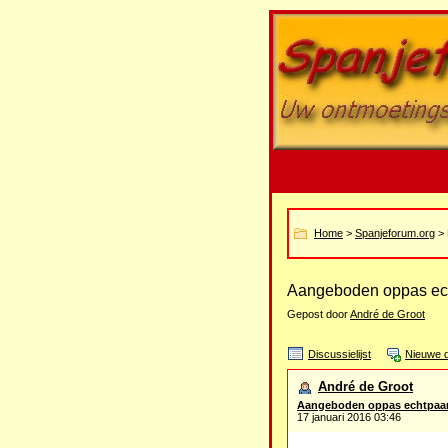
Home
>
Spanjeforum.org
> 
Aangeboden oppas ec
Gepost door
André de Groot
Discussielijst
Nieuwe d
André de Groot
Aangeboden oppas echtpaa
17 januari 2016 03:46