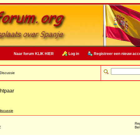
Naar forum KLIK HIER
Log in
Registreer een nieuw acc
Discussie
htpaar
iscussie
Reg
r
Ber