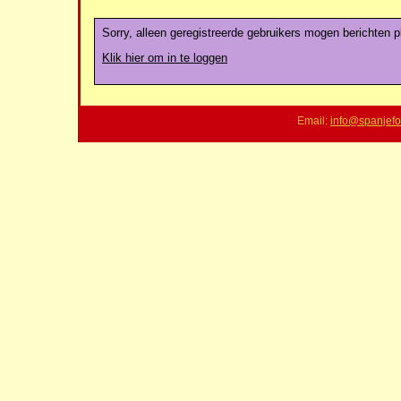
Sorry, alleen geregistreerde gebruikers mogen berichten pl
Klik hier om in te loggen
Email:
info@spanjefo