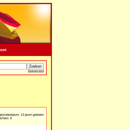
ount
Geavanceerd
istratiedatum: 13 jaren geleden
ichten: 8