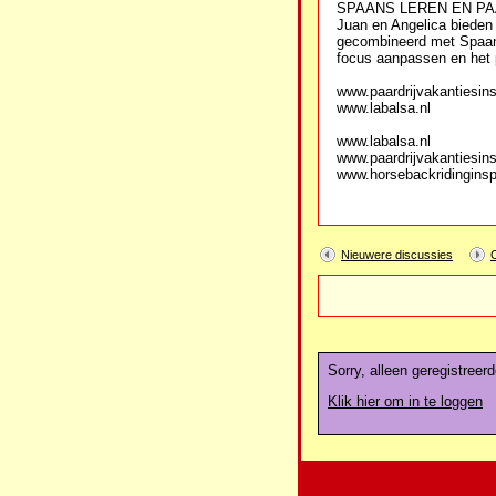
SPAANS LEREN EN PA
Juan en Angelica bieden 
gecombineerd met Spaanse
focus aanpassen en het p
www.paardrijvakantiesins
www.labalsa.nl
www.labalsa.nl
www.paardrijvakantiesins
www.horsebackridingins
Nieuwere discussies
Sorry, alleen geregistreer
Klik hier om in te loggen