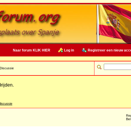
Naar forum KLIK HIER
Log in
Registreer een nieuw acc
Discussie
rijden.
iscussie
Reg
Ber