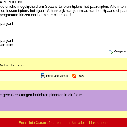
ARDRIJDEN!
de unieke mogelijkheid om Spaans te leren tijdens het paardrijden. Alle ritte
 lessen tijdens het rijden. Afhankelijk van je niveau van het Spaans of paa
rogramma kiezen dat het beste bij je past!
panje.nl
panje.nl
pain.com
Reagere
Oudere discussies
Printbare versie
RSS
de gebruikers mogen berichten plaatsen in dit forum.
Email:
info@spanjeforum.org
Informatie
Linkpartners