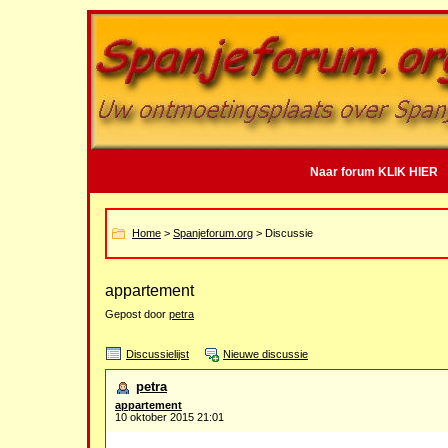
Naar forum KLIK HIER
Home
>
Spanjeforum.org
> Discussie
appartement
Gepost door
petra
Discussielijst
Nieuwe discussie
petra
appartement
10 oktober 2015 21:01