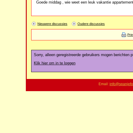
Goede middag , wie weet een leuk vakantie appartement 
Nieuwere discussies
Oudere discussies
Pri
Sorry, alleen geregistreerde gebruikers mogen berichten pl
Klik hier om in te loggen
Email:
info@spanjefo