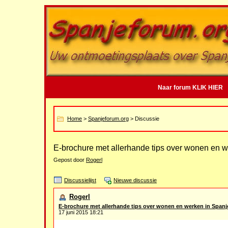
Naar forum KLIK HIER
Home
>
Spanjeforum.org
> Discussie
E-brochure met allerhande tips over wonen en 
Gepost door
Rogerl
Discussielijst
Nieuwe discussie
Rogerl
E-brochure met allerhande tips over wonen en werken in Spanj
17 juni 2015 18:21