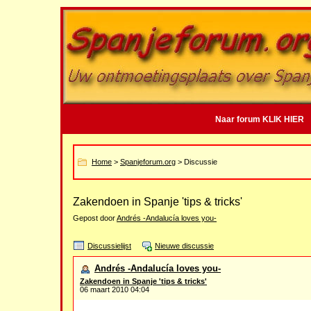
Naar forum KLIK HIER
Home
>
Spanjeforum.org
> Discussie
Zakendoen in Spanje 'tips & tricks'
Gepost door
Andrés -Andalucía loves you-
Discussielijst
Nieuwe discussie
Andrés -Andalucía loves you-
Zakendoen in Spanje 'tips & tricks'
06 maart 2010 04:04