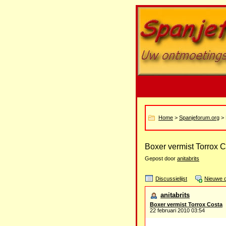
Home
>
Spanjeforum.org
> 
Boxer vermist Torrox 
Gepost door
anitabrits
Discussielijst
Nieuwe d
anitabrits
Boxer vermist Torrox Costa
22 februari 2010 03:54