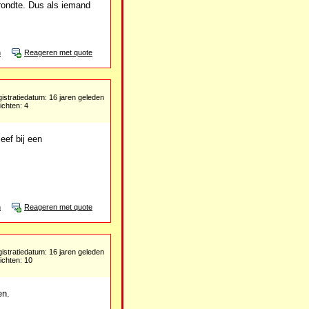
 rondte. Dus als iemand
n
Reageren met quote
istratiedatum: 16 jaren geleden
ichten: 4
eef bij een
n
Reageren met quote
istratiedatum: 16 jaren geleden
ichten: 10
en.