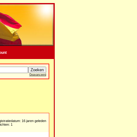
ount
Geavanceerd
istratiedatum: 16 jaren geleden
ichten: 1