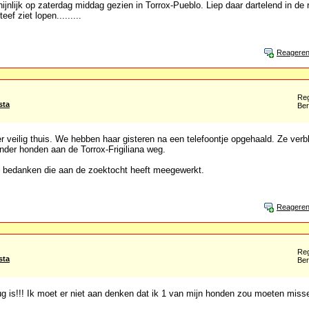
ijnlijk op zaterdag middag gezien in Torrox-Pueblo. Liep daar dartelend in de
eef ziet lopen.........
Reagere
Reg
sta
Ber
 veilig thuis. We hebben haar gisteren na een telefoontje opgehaald. Ze verbl
nder honden aan de Torrox-Frigiliana weg.
een bedanken die aan de zoektocht heeft meegewerkt.
Reagere
Reg
sta
Ber
rug is!!! Ik moet er niet aan denken dat ik 1 van mijn honden zou moeten miss