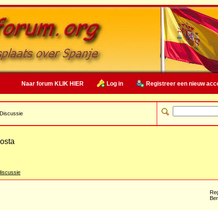
Naar forum KLIK HIER
Log in
Registreer een nieuw acc
Discussie
Costa
iscussie
Reg
Ber