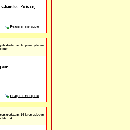
scharrelde. Ze is erg
n
Reageren met quote
istratiedatum: 16 jaren geleden
ichten: 1
j dan.
n
Reageren met quote
istratiedatum: 16 jaren geleden
ichten: 4