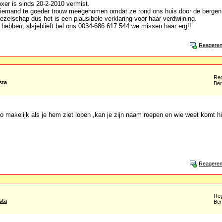
xer is sinds 20-2-2010 vermist.
or iemand te goeder trouw meegenomen omdat ze rond ons huis door de bergen 
gezelschap dus het is een plausibele verklaring voor haar verdwijning.
hebben, alsjeblieft bel ons 0034-686 617 544 we missen haar erg!!
Reagere
Reg
sta
Ber
zo makelijk als je hem ziet lopen ,kan je zijn naam roepen en wie weet komt hi
Reagere
Reg
sta
Ber