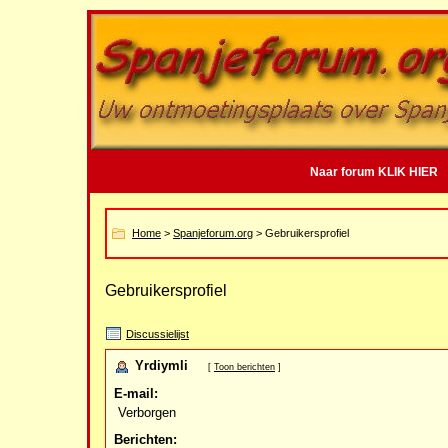
Naar forum KLIK HIER
Home
>
Spanjeforum.org
> Gebruikersprofiel
Gebruikersprofiel
Discussielijst
Yrdiymli
[
Toon berichten
]
E-mail:
Verborgen
Berichten: