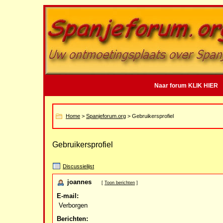
Naar forum KLIK HIER
Home
>
Spanjeforum.org
> Gebruikersprofiel
Gebruikersprofiel
Discussielijst
joannes
[
Toon berichten
]
E-mail:
Verborgen
Berichten: