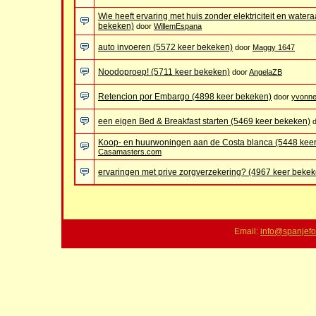
Wie heeft ervaring met huis zonder elektriciteit en water
bekeken)
door
WillemEspana
auto invoeren (5572 keer bekeken)
door
Maggy 1647
Noodoproep! (5711 keer bekeken)
door
AngelaZB
Retencion por Embargo (4898 keer bekeken)
door
yvonne
een eigen Bed & Breakfast starten (5469 keer bekeken)
Koop- en huurwoningen aan de Costa blanca (5448 kee
Casamasters.com
ervaringen met prive zorgverzekering? (4967 keer bekek
Email:
info@spanjefo