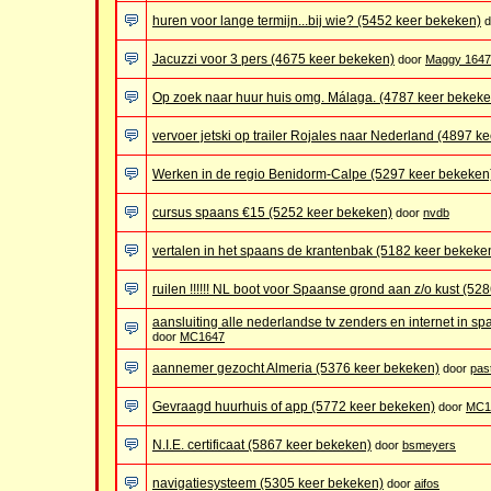
huren voor lange termijn...bij wie? (5452 keer bekeken)
Jacuzzi voor 3 pers (4675 keer bekeken)
door
Maggy 1647
Op zoek naar huur huis omg. Málaga. (4787 keer bekeke
vervoer jetski op trailer Rojales naar Nederland (4897 k
Werken in de regio Benidorm-Calpe (5297 keer bekeken
cursus spaans €15 (5252 keer bekeken)
door
nvdb
vertalen in het spaans de krantenbak (5182 keer bekeke
ruilen !!!!!! NL boot voor Spaanse grond aan z/o kust (5
aansluiting alle nederlandse tv zenders en internet in s
door
MC1647
aannemer gezocht Almeria (5376 keer bekeken)
door
pas
Gevraagd huurhuis of app (5772 keer bekeken)
door
MC1
N.I.E. certificaat (5867 keer bekeken)
door
bsmeyers
navigatiesysteem (5305 keer bekeken)
door
aifos