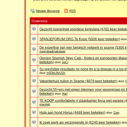
Nieuwe discussie
RSS
Onderwerp
Gezocht ijzerenhek voordeur torrevieja (4792 keer beke
SPANJEFORUM.ORG Te Koop (5006 keer bekeken)
doo
De expertise van een belgisch netwerk in spanje (5300 
zwembadmakelaar
Oproep Spanish Stray Cats - fosters en transporten Mala
bekeken)
door
JoCi
Su previsible resultado no pone fin a la disputa ni a los
door
mS3eL8vU1h
Vakantiehuis ruilen in Spanje (4879 keer bekeken)
door
G
Gezocht 55+ers met eigen inkomen voor woongroep en 
bekeken)
door
Hari
TE KOOP comfortabele 4 slaapkamer finca met garage (
marmijn
Hulp aan hond Horus (4468 keer bekeken)
door
Zion
Ik zoek werk als verzorgende ig (6245 keer bekeken)
doo