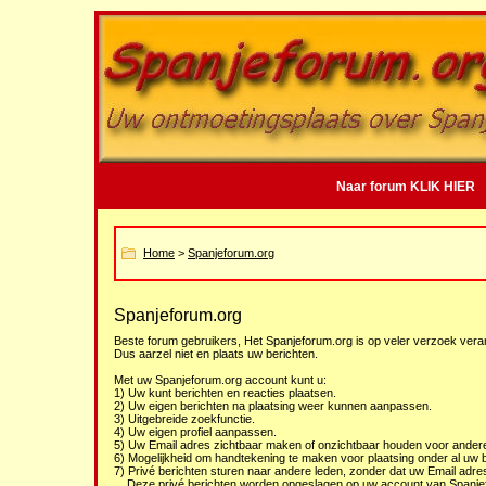
Naar forum KLIK HIER
Home
>
Spanjeforum.org
Spanjeforum.org
Beste forum gebruikers, Het Spanjeforum.org is op veler verzoek veran
Dus aarzel niet en plaats uw berichten.
Met uw Spanjeforum.org account kunt u:
1) Uw kunt berichten en reacties plaatsen.
2) Uw eigen berichten na plaatsing weer kunnen aanpassen.
3) Uitgebreide zoekfunctie.
4) Uw eigen profiel aanpassen.
5) Uw Email adres zichtbaar maken of onzichtbaar houden voor andere
6) Mogelijkheid om handtekening te maken voor plaatsing onder al uw b
7) Privé berichten sturen naar andere leden, zonder dat uw Email adre
Deze privé berichten worden opgeslagen op uw account van Spanj