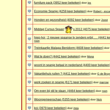
furniture pack (3952 keer bekeken)
door
jos
Economie Spanje (4259 keer bekeken)
door
Robert - esc
Honden en gezondheid (4092 keer bekeken)
door
Joost
Middag Cursus Spaan
s 2012 (4075 keer bekeken
hiep-hoi ; 2 nieuwe spaanse tv zenders erbij...... (4441 
roon
Treinkaartje Malaga-Benidorm (4608 keer bekeken)
doo
Wat te doen? (4442 keer bekeken)
door
Mona
woont in spanje betaal in nederland (4400 keer bekeken
Vakantiehuis ruilen ? (4411 keer bekeken)
door
G de Bruy
werk zoeken in spanje (6171 keer bekeken)
door
marrow
Om even bij stil te staan. (4464 keer bekeken)
door
roon
Woongemeenschap (5355 keer bekeken)
door
Nick
koi (3979 keer bekeken)
door
mea