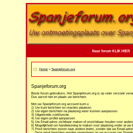
Naar forum KLIK HIER
Home
>
Spanjeforum.org
Spanjeforum.org
Beste forum gebruikers, Het Spanjeforum.org is op veler verzoek veran
Dus aarzel niet en plaats uw berichten.
Met uw Spanjeforum.org account kunt u:
1) Uw kunt berichten en reacties plaatsen.
2) Uw eigen berichten na plaatsing weer kunnen aanpassen.
3) Uitgebreide zoekfunctie.
4) Uw eigen profiel aanpassen.
5) Uw Email adres zichtbaar maken of onzichtbaar houden voor andere
6) Mogelijkheid om handtekening te maken voor plaatsing onder al uw b
7) Privé berichten sturen naar andere leden, zonder dat uw Email adre
Deze privé berichten worden opgeslagen op uw account van Spanj