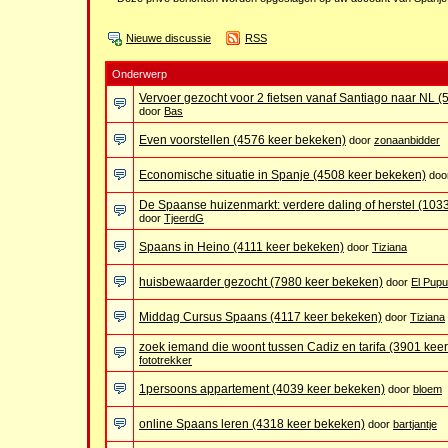
Nieuwe discussie
RSS
Onderwerp
Vervoer gezocht voor 2 fietsen vanaf Santiago naar NL 
door
Bas
Even voorstellen (4576 keer bekeken)
door
zonaanbidder
Economische situatie in Spanje (4508 keer bekeken)
doo
De Spaanse huizenmarkt: verdere daling of herstel (103
door
TjeerdG
Spaans in Heino (4111 keer bekeken)
door
Tiziana
huisbewaarder gezocht (7980 keer bekeken)
door
El Pupu
Middag Cursus Spaans (4117 keer bekeken)
door
Tiziana
zoek iemand die woont tussen Cadiz en tarifa (3901 kee
fototrekker
1persoons appartement (4039 keer bekeken)
door
bloem
online Spaans leren (4318 keer bekeken)
door
bartjantje