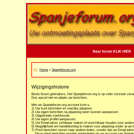
Naar forum KLIK HIER
Home
>
Spanjeforum.org
Wijzigingshistorie
Beste forum gebruikers, Het Spanjeforum.org is op veler verzoek veran
Dus aarzel niet en plaats uw berichten.
Met uw Spanjeforum.org account kunt u:
1) Uw kunt berichten en reacties plaatsen.
2) Uw eigen berichten na plaatsing weer kunnen aanpassen.
3) Uitgebreide zoekfunctie.
4) Uw eigen profiel aanpassen.
5) Uw Email adres zichtbaar maken of onzichtbaar houden voor andere
6) Mogelijkheid om handtekening te maken voor plaatsing onder al uw b
7) Privé berichten sturen naar andere leden, zonder dat uw Email adre
Deze privé berichten worden opgeslagen op uw account van Spanje